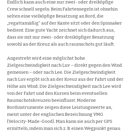
Endlich kann auch eine nur zwei- oder dreiköpfige
Crew schnell segeln. Beim Fahrtensegeln ist ohnehin
selten eine vielköpfige Besatzung an Bord, die
„regattamäßig“ auf der Kante sitzt oder den Spinnaker
bedient. Eine gute Yacht zeichnet sich dadurch aus,
dass sie mit nur zwei- oder dreiköpfiger Besatzung
sowohl an der Kreuz als auch raumschots gut läuft.
Angestrebt wird eine möglichst hohe
Zielgeschwindigkeit nach Luv – direkt gegen den Wind
gemessen – oder nach Lee. Die Zielgeschwindigkeit
nach Luv ergibt sich an der Kreuz aus der Fahrt und der
Höhe am Wind. Die Zielgeschwindigkeit nach Lee wird
von der Fahrt und den Kursen beim eventuellen
Raumschotskreuzen beeinflusst. Moderne
Bordinstrumente zeigen diese Leistungswerte an,
meist unter der englischen Bezeichnung VMG
(Velocity-Made-Good). Man kann sie auch per GPS
ermitteln, indem man sich z. B. einen Wegpunkt genau