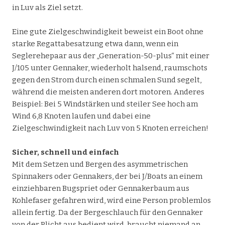
in Luv als Ziel setzt.
Eine gute Zielgeschwindigkeit beweist ein Boot ohne
starke Regattabesatzung etwa dann, wenn ein
Seglerehepaar aus der „Generation-50-plus“ mit einer
J/105 unter Gennaker, wiederholt halsend, raumschots
gegen den Strom durch einen schmalen Sund segelt,
während die meisten anderen dort motoren. Anderes
Beispiel: Bei 5 Windstärken und steiler See hoch am
Wind 6,8 Knoten laufen und dabei eine
Zielgeschwindigkeit nach Luv von 5 Knoten erreichen!
Sicher, schnell und einfach
Mit dem Setzen und Bergen des asymmetrischen
Spinnakers oder Gennakers, der bei J/Boats an einem
einziehbaren Bugspriet oder Gennakerbaum aus
Kohlefaser gefahren wird, wird eine Person problemlos
allein fertig. Da der Bergeschlauch für den Gennaker
von der Plicht aus bedient wird, braucht niemand an