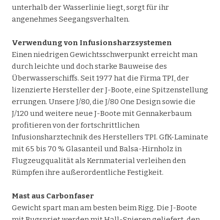
unterhalb der Wasserlinie liegt, sorgt für ihr
angenehmes Seegangsverhalten.
Verwendung von Infusionsharzsystemen
Einen niedrigen Gewichtsschwerpunkt erreicht man
durch leichte und doch starke Bauweise des
Überwasserschiffs. Seit 1977 hat die Firma TPI, der
lizenzierte Hersteller der J-Boote, eine Spitzenstellung
errungen. Unsere J/80, die J/80 One Design sowie die
J/120 und weitere neue J-Boote mit Gennakerbaum
profitieren von der fortschrittlichen
Infusionsharztechnik des Herstellers TPI. GfK-Laminate
mit 65 bis 70 % Glasanteil und Balsa-Hirnholz in
Flugzeugqualität als Kernmaterial verleihen den
Rümpfen ihre außerordentliche Festigkeit.
Mast aus Carbonfaser
Gewicht spart man am besten beim Rigg. Die J-Boote
mit Bugspriet werden mit Hall-Spieren geliefert, den