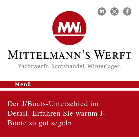
Mittelmann's Werft
Menü
Skip to
content
Home
Der J/Boats-Unterschied im
Nachrichten
Detail. Erfahren Sie warum J-
Yachthafen
Boote so gut segeln.
Lager & Service
J/Boats