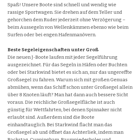
Spaß! Unsere Boote sind schnell und wendig wie
rassige Sportwagen. Sie drehen auf dem Teller und
gehorchen dem Ruder jederzeit ohne Verzögerung –
beim Aussegeln von Wellenkämmen ebenso wie beim
Surfen oder bei engen Hafenmanövern.
Beste Segeleigenschaften unter Groß
Die neuen J-Boote laufen mit jeder Segelführung
ausgezeichnet. Für das Segeln in Häfen oder Buchten
oder bei Starkwind bietet es sich an, nur das ungereffte
Großsegel zu fahren. Warum sich mit großen Genuas
abmühen, wenn das Schiff schon unter Großsegel allein
über 8 Knoten läuft? Man hat dann auch bessere Sicht
voraus. Die reichliche Großsegelfläche ist auch
günstig für Wettfahrten, bei denen Spinnaker nicht
erlaubt sind. Außerdem sind die Boote
einhandtauglich. Bei Starkwind flacht man das
Großsegel ab und öffnet das Achterliek, indem man
Backstag, Cunningham, Baumniederholer und