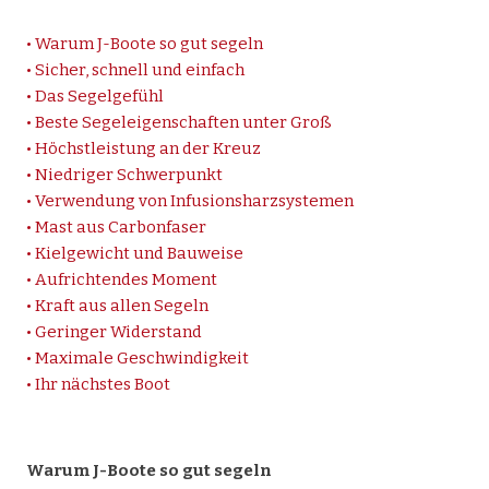
Sargo
Makai
• Warum J-Boote so gut segeln
• Sicher, schnell und einfach
X Shore
• Das Segelgefühl
Bootshandel
• Beste Segeleigenschaften unter Groß
Gebrauchtboote
• Höchstleistung an der Kreuz
Kontakt
• Niedriger Schwerpunkt
• Verwendung von Infusionsharzsystemen
• Mast aus Carbonfaser
• Kielgewicht und Bauweise
• Aufrichtendes Moment
• Kraft aus allen Segeln
• Geringer Widerstand
• Maximale Geschwindigkeit
• Ihr nächstes Boot
Warum J-Boote so gut segeln