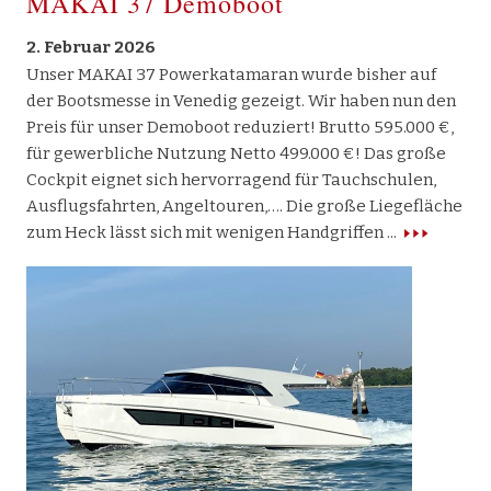
MAKAI 37 Demoboot
2018
2017
2016
Sargo
2015
Makai
2. Februar 2026
Unser MAKAI 37 Powerkatamaran wurde bisher auf
X Shore
der Bootsmesse in Venedig gezeigt. Wir haben nun den
Bootshandel
Preis für unser Demoboot reduziert! Brutto 595.000 €,
Gebrauchtboote
für gewerbliche Nutzung Netto 499.000 €! Das große
Kontakt
Cockpit eignet sich hervorragend für Tauchschulen,
Ausflugsfahrten, Angeltouren,…. Die große Liegefläche
zum Heck lässt sich mit wenigen Handgriffen