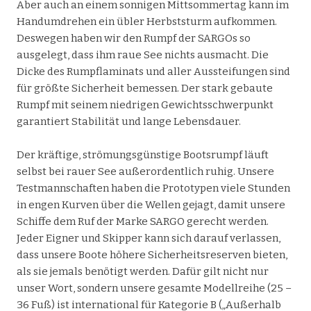
Aber auch an einem sonnigen Mittsommertag kann im
Handumdrehen ein übler Herbststurm aufkommen.
Deswegen haben wir den Rumpf der SARGOs so
ausgelegt, dass ihm raue See nichts ausmacht. Die
Dicke des Rumpflaminats und aller Aussteifungen sind
für größte Sicherheit bemessen. Der stark gebaute
Rumpf mit seinem niedrigen Gewichtsschwerpunkt
garantiert Stabilität und lange Lebensdauer.
Der kräftige, strömungsgünstige Bootsrumpf läuft
selbst bei rauer See außerordentlich ruhig. Unsere
Testmannschaften haben die Prototypen viele Stunden
in engen Kurven über die Wellen gejagt, damit unsere
Schiffe dem Ruf der Marke SARGO gerecht werden.
Jeder Eigner und Skipper kann sich darauf verlassen,
dass unsere Boote höhere Sicherheitsreserven bieten,
als sie jemals benötigt werden. Dafür gilt nicht nur
unser Wort, sondern unsere gesamte Modellreihe (25 –
36 Fuß) ist international für Kategorie B („Außerhalb