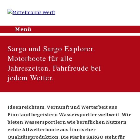
Mittelmann's
Menü
Skip to
Werft
content
Home
Sargo und Sargo Explorer.
Nachrichten
Motorboote für alle
Yachthafen
Jahreszeiten. Fahrfreude bei
Lager & Service
jedem Wetter.
J/Boats
Sargo
Makai
X Shore
Ideenreichtum, Vernunft und Wertarbeit aus
Finnland begeistern Wassersportler weltweit. Wir
Bootshandel
bieten Wassersportlern wie beruflichen Nutzern
Gebrauchtboote
echte Allwetterboote aus finnischer
Kontakt
Qualitätsproduktion. Die Marke SARGO steht für