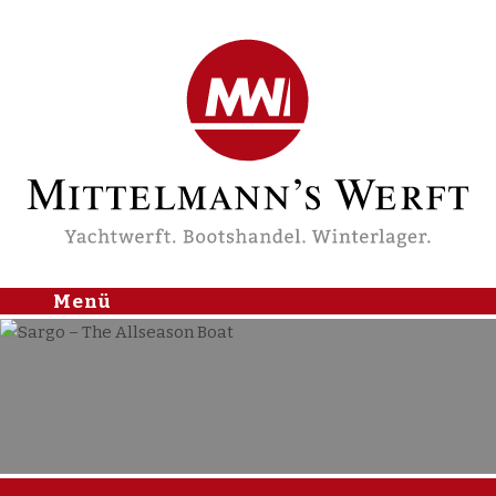
Mittelmann's Werft
Menü
Skip to
content
Home
Nachrichten
Yachthafen
Lager & Service
J/Boats