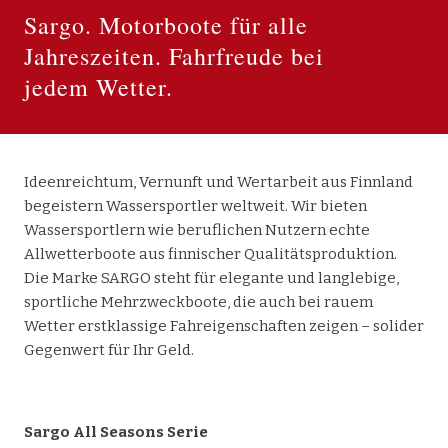
Sargo
Sargo. Motorboote für alle
Makai
Jahreszeiten. Fahrfreude bei
X Shore
jedem Wetter.
Bootshandel
Gebrauchtboote
Kontakt
Ideenreichtum, Vernunft und Wertarbeit aus Finnland
begeistern Wassersportler weltweit. Wir bieten
Wassersportlern wie beruflichen Nutzern echte
Allwetterboote aus finnischer Qualitätsproduktion.
Die Marke SARGO steht für elegante und langlebige,
sportliche Mehrzweckboote, die auch bei rauem
Wetter erstklassige Fahreigenschaften zeigen – solider
Gegenwert für Ihr Geld.
Sargo All Seasons Serie