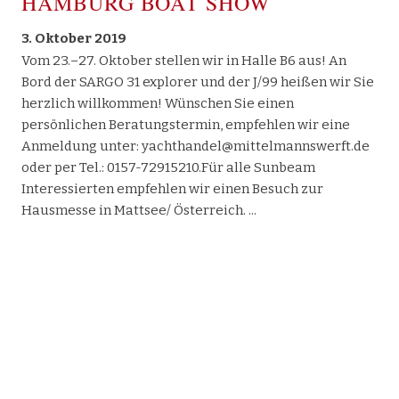
HAMBURG BOAT SHOW
2018
2017
2016
Sargo
2015
Makai
3. Oktober 2019
Vom 23.–27. Oktober stellen wir in Halle B6 aus! An
X Shore
Bord der SARGO 31 explorer und der J/99 heißen wir Sie
Bootshandel
herzlich willkommen! Wünschen Sie einen
Gebrauchtboote
persönlichen Beratungstermin, empfehlen wir eine
Kontakt
Anmeldung unter: yachthandel@mittelmannswerft.de
oder per Tel.: 0157-72915210.Für alle Sunbeam
Interessierten empfehlen wir einen Besuch zur
Hausmesse in Mattsee/ Österreich.