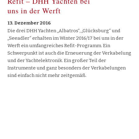
Refit – DHH Yachten bei
2018
2017
2016
Sargo
2015
uns in der Werft
Makai
X Shore
13. Dezember 2016
Bootshandel
Die drei DHH Yachten „Albatros“, „Glücksburg“ und
„Seeadler“ erhalten im Winter 2016/17 bei uns in der
Gebrauchtboote
Werft ein umfangreiches Refit-Programm. Ein
Kontakt
Schwerpunkt ist auch die Erneuerung der Verkabelung
und der Yachtelektronik. Ein großer Teil der
Instrumente und ganz besonders der Verkabelungen
sind einfach nicht mehr zeitgemäß.