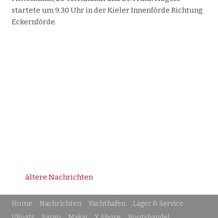
startete um 9.30 Uhr in der Kieler Innenförde Richtung
Eckernförde.
ältere Nachrichten
Home
Nachrichten
Yachthafen
Lager & Service
J/Boats
Sargo
Makai
X Shore
Bootshandel