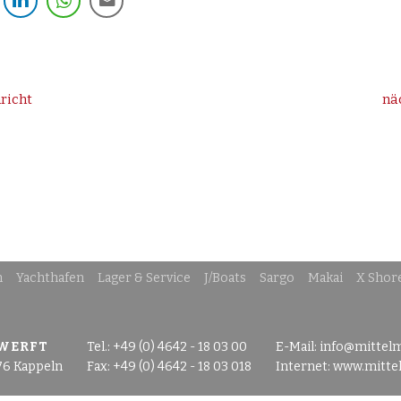
richt
nä
n
Yachthafen
Lager & Service
J/Boats
Sargo
Makai
X Shor
 WERFT
Tel.: +49 (0) 4642 - 18 03 00
E-Mail:
info@mittel
76 Kappeln
Fax: +49 (0) 4642 - 18 03 018
Internet:
www.mitte