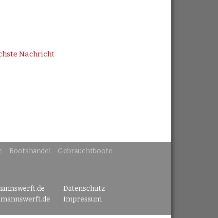
chste Nachricht
e
Bootshandel
Gebrauchtboote
mannswerft.de
Datenschutz
lmannswerft.de
Impressum