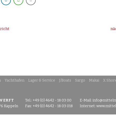
richt
nä
n
Yachthafen
Lager & Service
J/Boats
Sargo
Makai
X Shor
 WERFT
Tel.: +49 (0) 4642 - 18 03 00
E-Mail:
info@mittel
76 Kappeln
Fax: +49 (0) 4642 - 18 03 018
Internet:
www.mitte