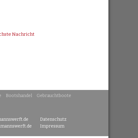
chste Nachricht
e
Bootshandel
Gebrauchtboote
mannswerft.de
Datenschutz
lmannswerft.de
Impressum