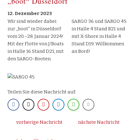
„boot“ Düsseldorf
2018
2017
2016
Sargo
2015
Makai
12. Dezember 2023
Wir sind wieder dabei
SARGO 36 und SARGO 45
X Shore
zur „boot“ in Düsseldorf
in Halle 4 Stand B21 und
Bootshandel
vom 20.–28. Januar 2024!
mit X-Shore in Halle 4
Gebrauchtboote
Mit der Flotte von J/Boats
Stand D19. Willkommen
Kontakt
in Halle 16 Stand D21, mit
an Bord!
den SARGO-Booten
Teilen Sie diese Nachricht auf:
vorherige Nachricht
nächste Nachricht