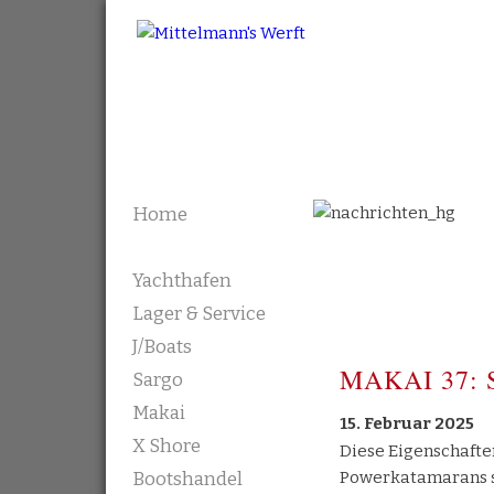
Mittelmann's Werft
Skip to content
Home
Nachrichten
Aktuelle Nac
Yachthafen
Lager & Service
J/Boats
MAKAI 37: St
Sargo
Makai
15. Februar 2025
X Shore
Diese Eigenschafte
Bedingungen ein sicheres und
Powerkatamarans s
Bootshandel