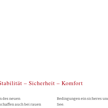
hrichten
abilität – Sicherheit – Komfort
n des neuen
 gutes Gefühl auf
chaffen auch bei rauen
See.