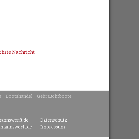
chste Nachricht
e
Bootshandel
Gebrauchtboote
mannswerft.de
Datenschutz
lmannswerft.de
Impressum