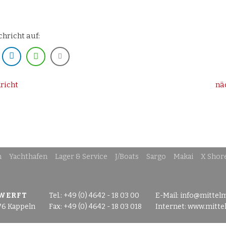
chricht auf:
richt
nä
n
Yachthafen
Lager & Service
J/Boats
Sargo
Makai
X Shor
 WERFT
Tel.: +49 (0) 4642 - 18 03 00
E-Mail:
info@mittel
76 Kappeln
Fax: +49 (0) 4642 - 18 03 018
Internet:
www.mitte