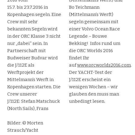
15.7. bis 23.7.2016 in
Bo Teichmann
Kopenhagen segeln. Eine
(Mittelmann’s Werft)
Crew mit sehr
segeln gemeinsam mit
bekannten Segeln wird
einer Volvo Ocean Race
in der ORC Klasse 3 nicht
Legende – Bouwe
nur „dabei“ sein. In
Bekking! Infos rund um
Partnerschaft mit
die ORC Worlds 2016
Budweiser Budvar wird
findet Ihr
die J/112E als
auf
www.orcworlds2016.com
.
Werftprojekt der
Der YACHT-Test der
Mittelmann’s Werft in
J/112E erscheint ein
Kopenhagen starten. Die
wenigen Wochen – wir
Crew unserer
glauben den muss man
J/112E: Stefan Matschuck
unbedingt lesen.
(North Sails), Frans
Bilder: © Morten
Strauch/Yacht