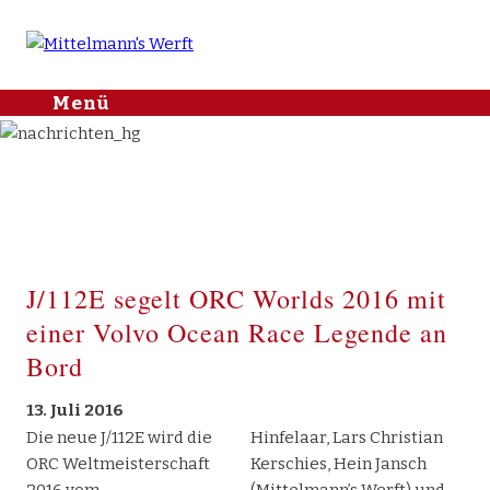
Mittelmann's
Menü
Skip to
Werft
content
Home
Aktuelle
Kategorien
2016
Nachrichten
Nachrichten
2026
2025
Yachthafen
2024
2023
Lager & Service
2022
2021
J/Boats
2020
2019
J/112E segelt ORC Worlds 2016 mit
2018
2017
2016
Sargo
2015
einer Volvo Ocean Race Legende an
Makai
Bord
X Shore
Bootshandel
13. Juli 2016
Gebrauchtboote
Die neue J/112E wird die
Hinfelaar, Lars Christian
ORC Weltmeisterschaft
Kerschies, Hein Jansch
Kontakt
2016 vom
(Mittelmann’s Werft) und