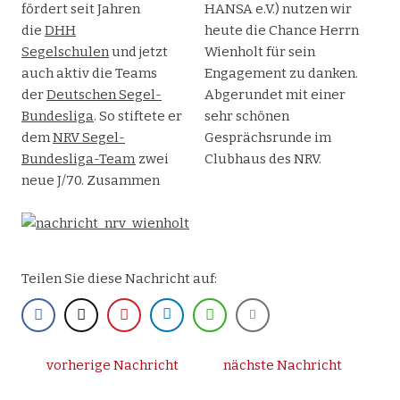
fördert seit Jahren
HANSA e.V.) nutzen wir
die
DHH
heute die Chance Herrn
Segelschulen
und jetzt
Wienholt für sein
auch aktiv die Teams
Engagement zu danken.
der
Deutschen Segel-
Abgerundet mit einer
Bundesliga
. So stiftete er
sehr schönen
dem
NRV Segel-
Gesprächsrunde im
Bundesliga-Team
zwei
Clubhaus des NRV.
neue J/70. Zusammen
Teilen Sie diese Nachricht auf:
vorherige Nachricht
nächste Nachricht