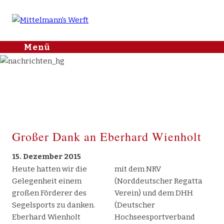
Mittelmann's
Menü
Skip to
Werft
content
Home
Aktuelle
Kategorien
2015
Nachrichten
Nachrichten
2026
2025
Yachthafen
2024
2023
Lager & Service
2022
2021
J/Boats
2020
2019
Großer Dank an Eberhard Wienholt
2018
2017
2016
Sargo
2015
Makai
15. Dezember 2015
Heute hatten wir die
mit dem NRV
X Shore
Gelegenheit einem
(Norddeutscher Regatta
Bootshandel
großen Förderer des
Verein) und dem DHH
Gebrauchtboote
Segelsports zu danken.
(Deutscher
Kontakt
Eberhard Wienholt
Hochseesportverband