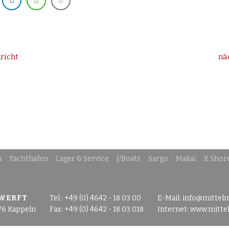
richt
nä
n
Yachthafen
Lager & Service
J/Boats
Sargo
Makai
X Shor
 WERFT
Tel.: +49 (0) 4642 - 18 03 00
E-Mail:
info@mittel
76 Kappeln
Fax: +49 (0) 4642 - 18 03 018
Internet:
www.mitte