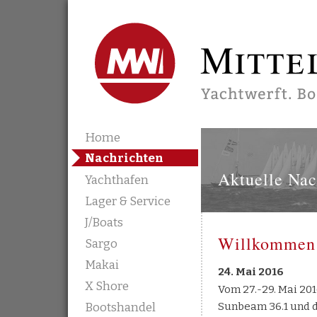
Mittelmann's Werft
Skip to content
Home
Nachrichten
Aktuelle Nac
Yachthafen
Lager & Service
J/Boats
Willkommen 
Sargo
Makai
24. Mai 2016
X Shore
Vom 27.-29. Mai 201
Sie die Gelegen
Sunbeam 36.1 und 
„Kleine“ nach 18 Uhr 
Bootshandel