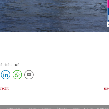
chricht auf:
richt
nä