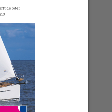
:
rft.de
oder
210.