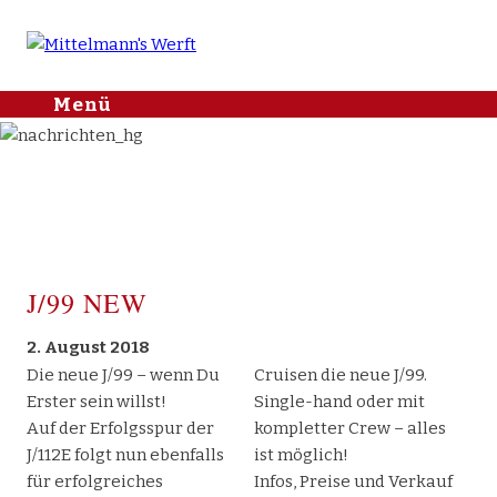
Mittelmann's
Menü
Skip to
Werft
content
Home
Aktuelle
Kategorien
2018
Nachrichten
Nachrichten
2026
2025
Yachthafen
2024
2023
Lager & Service
2022
2021
J/Boats
2020
2019
J/99 NEW
2018
2017
2016
Sargo
2015
Makai
2. August 2018
Die neue J/99 – wenn Du
Cruisen die neue J/99.
X Shore
Erster sein willst!
Single-hand oder mit
Bootshandel
Auf der Erfolgsspur der
kompletter Crew – alles
Gebrauchtboote
J/112E folgt nun ebenfalls
ist möglich!
Kontakt
für erfolgreiches
Infos, Preise und Verkauf