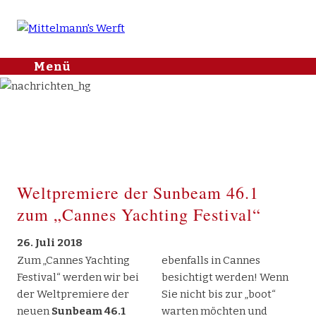
Mittelmann's
Menü
Skip to
Werft
content
Home
Aktuelle
Kategorien
2018
Nachrichten
Nachrichten
2026
2025
Yachthafen
2024
2023
Lager & Service
2022
2021
J/Boats
2020
2019
Weltpremiere der Sunbeam 46.1
2018
2017
2016
Sargo
2015
zum „Cannes Yachting Festival“
Makai
X Shore
26. Juli 2018
Bootshandel
Zum „Cannes Yachting
ebenfalls in Cannes
Festival“ werden wir bei
besichtigt werden! Wenn
Gebrauchtboote
der Weltpremiere der
Sie nicht bis zur „boot“
Kontakt
neuen
Sunbeam 46.1
warten möchten und